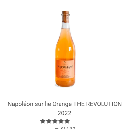
Napoléon sur lie Orange THE REVOLUTION
2022
PREZZO DI LISTINO
—
€14,37